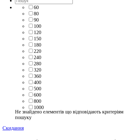
60
80
90
100
120
150
180
220
240
280
320
360
400
500
600
800
1000
Не знайдено елементів що відповідають критеріям
пошуку
Скидання