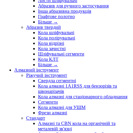
Листи шліфувальні
Абразив для ручного застосування
Інша абразивна продукція
Графтове полотно
Більше
→
Абразив твердий
Кола шліфувальні
Кола полірувальні
Кола відрізні
Кола зачистні
Шліфувальні сегменти
Кола КЛТ
Більше
→
Алмазний інструмент
Ріжучий інструмент
Свердла сегментні
Кола алмазні 1A1RSS для бензорізів та
швонарізачів
Кола алмазні для стаціонарного обладнання
Сегменти
Кола алмазні для УШМ
Фрези алмазні
Стандарт
Алмазні та CBN кола на органічній та
металевій зв'язці