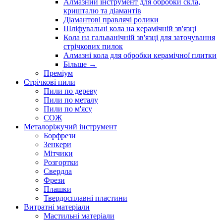
Алмазний інструмент для обробки скла,
кришталю та діамантів
Діамантові правлячі ролики
Шліфувальні кола на керамічній зв'язці
Кола на гальванічній зв'язці для заточування
стрічкових пилок
Алмазні кола для обробки керамічної плитки
Більше
→
Преміум
Стрічкові пили
Пили по дереву
Пили по металу
Пили по м'ясу
СОЖ
Металоріжучий інструмент
Борфрези
Зенкери
Мітчики
Розгортки
Свердла
Фрези
Плашки
Твердосплавні пластини
Витратні матеріали
Мастильні матеріали