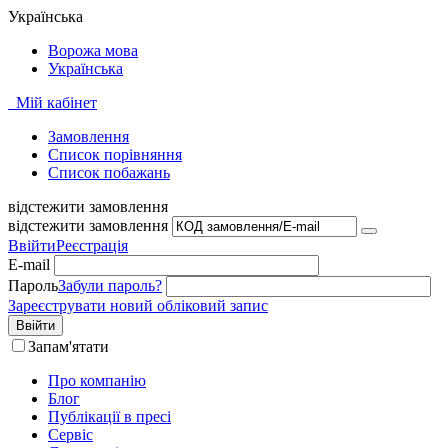
Українська
Ворожа мова
Українська
Мій кабінет
Замовлення
Cписок порівняння
Список побажань
відстежити замовлення
відстежити замовлення
Ввійти
Реєстрація
E-mail
Пароль
Забули пароль?
Зареєструвати новий обліковий запис
Ввійти
Запам'ятати
Про компанію
Блог
Публікації в пресі
Сервіс