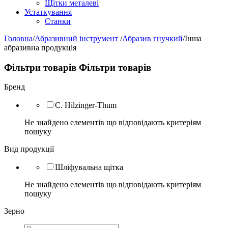
Щітки металеві
Устаткування
Станки
Головна
/
Абразивний інструмент
/
Абразив гнучкий
/
Інша
абразивна продукція
Фільтри товарів
Фільтри товарів
Бренд
C. Hilzinger-Thum
Не знайдено елементів що відповідають критеріям
пошуку
Вид продукції
Шліфувальна щітка
Не знайдено елементів що відповідають критеріям
пошуку
Зерно