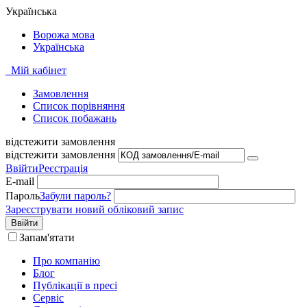
Українська
Ворожа мова
Українська
Мій кабінет
Замовлення
Cписок порівняння
Список побажань
відстежити замовлення
відстежити замовлення
Ввійти
Реєстрація
E-mail
Пароль
Забули пароль?
Зареєструвати новий обліковий запис
Ввійти
Запам'ятати
Про компанію
Блог
Публікації в пресі
Сервіс