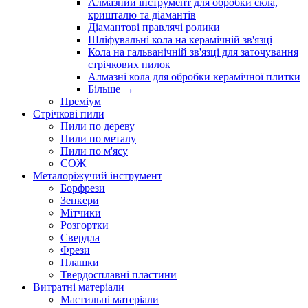
Алмазний інструмент для обробки скла,
кришталю та діамантів
Діамантові правлячі ролики
Шліфувальні кола на керамічній зв'язці
Кола на гальванічній зв'язці для заточування
стрічкових пилок
Алмазні кола для обробки керамічної плитки
Більше
→
Преміум
Стрічкові пили
Пили по дереву
Пили по металу
Пили по м'ясу
СОЖ
Металоріжучий інструмент
Борфрези
Зенкери
Мітчики
Розгортки
Свердла
Фрези
Плашки
Твердосплавні пластини
Витратні матеріали
Мастильні матеріали