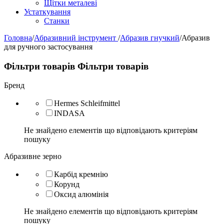
Щітки металеві
Устаткування
Станки
Головна
/
Абразивний інструмент
/
Абразив гнучкий
/
Абразив
для ручного застосування
Фільтри товарів
Фільтри товарів
Бренд
Hermes Schleifmittel
INDASA
Не знайдено елементів що відповідають критеріям
пошуку
Абразивне зерно
Карбід кремнію
Корунд
Оксид алюмінія
Не знайдено елементів що відповідають критеріям
пошуку