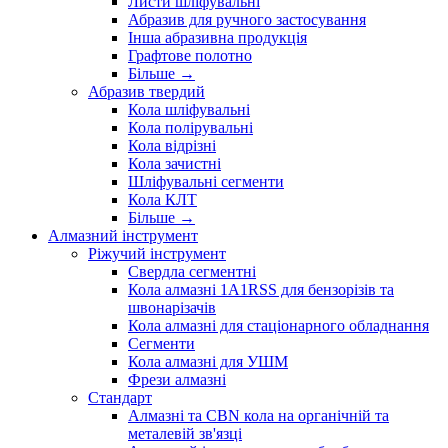
Листи шліфувальні
Абразив для ручного застосування
Інша абразивна продукція
Графтове полотно
Більше
→
Абразив твердий
Кола шліфувальні
Кола полірувальні
Кола відрізні
Кола зачистні
Шліфувальні сегменти
Кола КЛТ
Більше
→
Алмазний інструмент
Ріжучий інструмент
Свердла сегментні
Кола алмазні 1A1RSS для бензорізів та
швонарізачів
Кола алмазні для стаціонарного обладнання
Сегменти
Кола алмазні для УШМ
Фрези алмазні
Стандарт
Алмазні та CBN кола на органічній та
металевій зв'язці