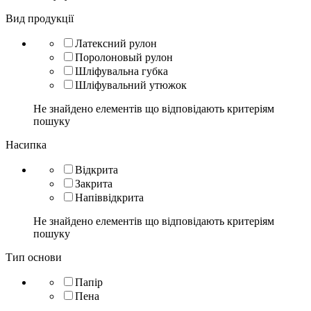
Вид продукції
Латексний рулон
Поролоновый рулон
Шліфувальна губка
Шліфувальний утюжок
Не знайдено елементів що відповідають критеріям
пошуку
Насипка
Відкрита
Закрита
Напіввідкрита
Не знайдено елементів що відповідають критеріям
пошуку
Тип основи
Папір
Пена