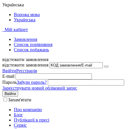
Українська
Ворожа мова
Українська
Мій кабінет
Замовлення
Cписок порівняння
Список побажань
відстежити замовлення
відстежити замовлення
Ввійти
Реєстрація
E-mail
Пароль
Забули пароль?
Зареєструвати новий обліковий запис
Ввійти
Запам'ятати
Про компанію
Блог
Публікації в пресі
Сервіс