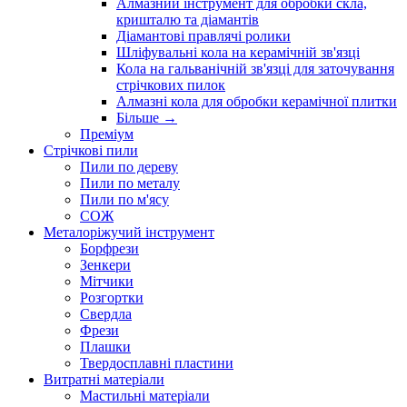
Алмазний інструмент для обробки скла,
кришталю та діамантів
Діамантові правлячі ролики
Шліфувальні кола на керамічній зв'язці
Кола на гальванічній зв'язці для заточування
стрічкових пилок
Алмазні кола для обробки керамічної плитки
Більше
→
Преміум
Стрічкові пили
Пили по дереву
Пили по металу
Пили по м'ясу
СОЖ
Металоріжучий інструмент
Борфрези
Зенкери
Мітчики
Розгортки
Свердла
Фрези
Плашки
Твердосплавні пластини
Витратні матеріали
Мастильні матеріали