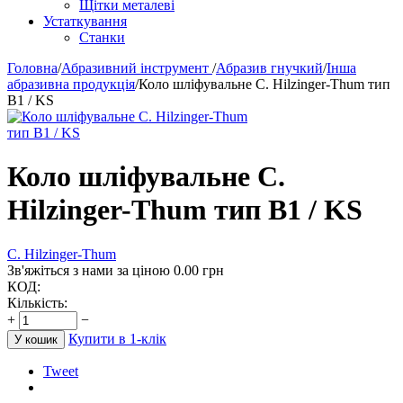
Щітки металеві
Устаткування
Станки
Головна
/
Абразивний інструмент
/
Абразив гнучкий
/
Інша
абразивна продукція
/
Коло шліфувальне C. Hilzinger-Thum тип
B1 / KS
Коло шліфувальне C.
Hilzinger-Thum тип B1 / KS
C. Hilzinger-Thum
Зв'яжіться з нами за ціною
0.00
грн
КОД:
Кількість:
+
−
Купити в 1-клік
У кошик
Tweet