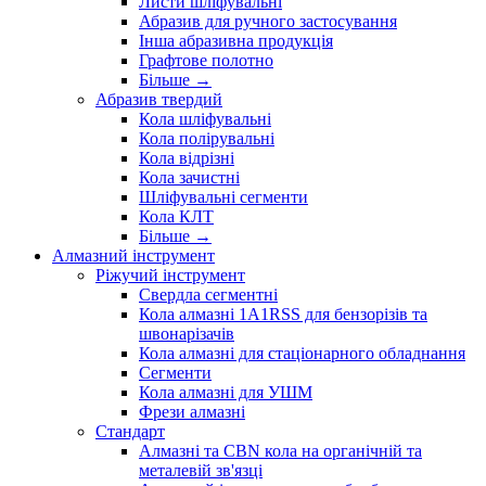
Листи шліфувальні
Абразив для ручного застосування
Інша абразивна продукція
Графтове полотно
Більше
→
Абразив твердий
Кола шліфувальні
Кола полірувальні
Кола відрізні
Кола зачистні
Шліфувальні сегменти
Кола КЛТ
Більше
→
Алмазний інструмент
Ріжучий інструмент
Свердла сегментні
Кола алмазні 1A1RSS для бензорізів та
швонарізачів
Кола алмазні для стаціонарного обладнання
Сегменти
Кола алмазні для УШМ
Фрези алмазні
Стандарт
Алмазні та CBN кола на органічній та
металевій зв'язці