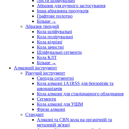
Листи шліфувальні
Абразив для ручного застосування
Інша абразивна продукція
Графтове полотно
Більше
→
Абразив твердий
Кола шліфувальні
Кола полірувальні
Кола відрізні
Кола зачистні
Шліфувальні сегменти
Кола КЛТ
Більше
→
Алмазний інструмент
Ріжучий інструмент
Свердла сегментні
Кола алмазні 1A1RSS для бензорізів та
швонарізачів
Кола алмазні для стаціонарного обладнання
Сегменти
Кола алмазні для УШМ
Фрези алмазні
Стандарт
Алмазні та CBN кола на органічній та
металевій зв'язці