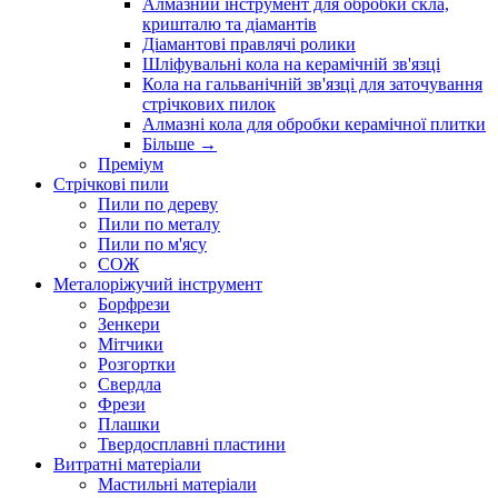
Алмазний інструмент для обробки скла,
кришталю та діамантів
Діамантові правлячі ролики
Шліфувальні кола на керамічній зв'язці
Кола на гальванічній зв'язці для заточування
стрічкових пилок
Алмазні кола для обробки керамічної плитки
Більше
→
Преміум
Стрічкові пили
Пили по дереву
Пили по металу
Пили по м'ясу
СОЖ
Металоріжучий інструмент
Борфрези
Зенкери
Мітчики
Розгортки
Свердла
Фрези
Плашки
Твердосплавні пластини
Витратні матеріали
Мастильні матеріали