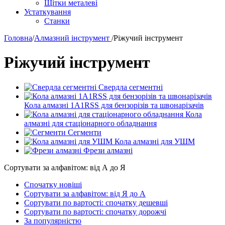
Щітки металеві
Устаткування
Станки
Головна
/
Алмазний інструмент
/
Ріжучий інструмент
Ріжучий інструмент
Свердла сегментні
Кола алмазні 1A1RSS для бензорізів та швонарізачів
Кола
алмазні для стаціонарного обладнання
Сегменти
Кола алмазні для УШМ
Фрези алмазні
Сортувати за алфавітом: від А до Я
Спочатку новіші
Сортувати за алфавітом: від Я до А
Сортувати по вартості: спочатку дешевші
Сортувати по вартості: спочатку дорожчі
За популярністю