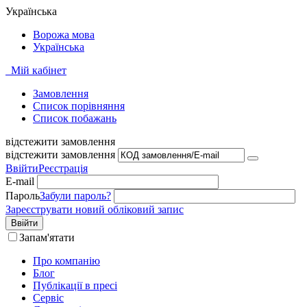
Українська
Ворожа мова
Українська
Мій кабінет
Замовлення
Cписок порівняння
Список побажань
відстежити замовлення
відстежити замовлення
Ввійти
Реєстрація
E-mail
Пароль
Забули пароль?
Зареєструвати новий обліковий запис
Ввійти
Запам'ятати
Про компанію
Блог
Публікації в пресі
Сервіс