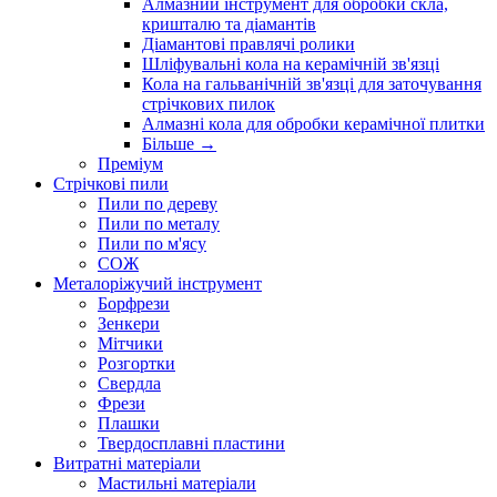
Алмазний інструмент для обробки скла,
кришталю та діамантів
Діамантові правлячі ролики
Шліфувальні кола на керамічній зв'язці
Кола на гальванічній зв'язці для заточування
стрічкових пилок
Алмазні кола для обробки керамічної плитки
Більше
→
Преміум
Стрічкові пили
Пили по дереву
Пили по металу
Пили по м'ясу
СОЖ
Металоріжучий інструмент
Борфрези
Зенкери
Мітчики
Розгортки
Свердла
Фрези
Плашки
Твердосплавні пластини
Витратні матеріали
Мастильні матеріали