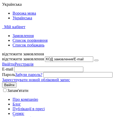
Українська
Ворожа мова
Українська
Мій кабінет
Замовлення
Cписок порівняння
Список побажань
відстежити замовлення
відстежити замовлення
Ввійти
Реєстрація
E-mail
Пароль
Забули пароль?
Зареєструвати новий обліковий запис
Ввійти
Запам'ятати
Про компанію
Блог
Публікації в пресі
Сервіс