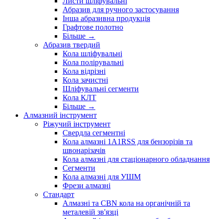
Листи шліфувальні
Абразив для ручного застосування
Інша абразивна продукція
Графтове полотно
Більше
→
Абразив твердий
Кола шліфувальні
Кола полірувальні
Кола відрізні
Кола зачистні
Шліфувальні сегменти
Кола КЛТ
Більше
→
Алмазний інструмент
Ріжучий інструмент
Свердла сегментні
Кола алмазні 1A1RSS для бензорізів та
швонарізачів
Кола алмазні для стаціонарного обладнання
Сегменти
Кола алмазні для УШМ
Фрези алмазні
Стандарт
Алмазні та CBN кола на органічній та
металевій зв'язці