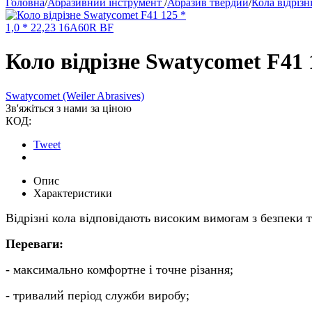
Головна
/
Абразивний інструмент
/
Абразив твердий
/
Кола відрізн
Коло відрізне Swatycomet F41 
Swatycomet (Weiler Abrasives)
Зв'яжіться з нами за ціною
КОД:
Tweet
Опис
Характеристики
Відрізні кола відповідають високим вимогам з безпеки та
Переваги:
- максимально комфортне і точне різання;
- тривалий період служби виробу;