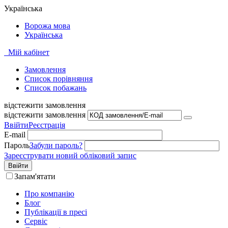
Українська
Ворожа мова
Українська
Мій кабінет
Замовлення
Cписок порівняння
Список побажань
відстежити замовлення
відстежити замовлення
Ввійти
Реєстрація
E-mail
Пароль
Забули пароль?
Зареєструвати новий обліковий запис
Ввійти
Запам'ятати
Про компанію
Блог
Публікації в пресі
Сервіс