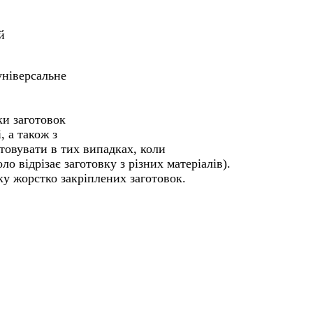
й
ніверсальне

и заготовок

 а також з

овувати в тих випадках, коли

 відрізає заготовку з різних матеріалів).

у жорстко закріплених заготовок.