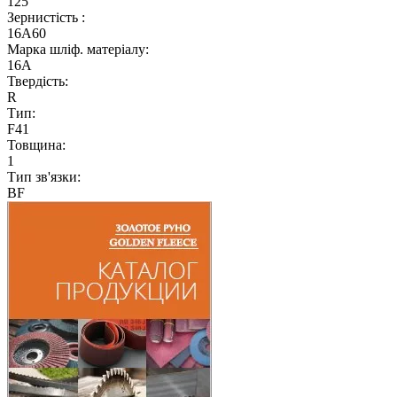
125
Зернистість :
16A60
Марка шліф. матеріалу:
16А
Твердість:
R
Тип:
F41
Товщина:
1
Тип зв'язки:
BF