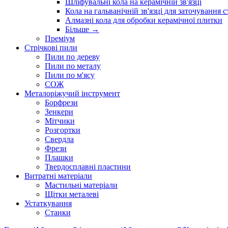
Шліфувальні кола на керамічній зв'язці
Кола на гальванічній зв'язці для заточування 
Алмазні кола для обробки керамічної плитки
Більше
→
Преміум
Стрічкові пили
Пили по дереву
Пили по металу
Пили по м'ясу
СОЖ
Металоріжучий інструмент
Борфрези
Зенкери
Мітчики
Розгортки
Свердла
Фрези
Плашки
Твердосплавні пластини
Витратні матеріали
Мастильні матеріали
Щітки металеві
Устаткування
Станки