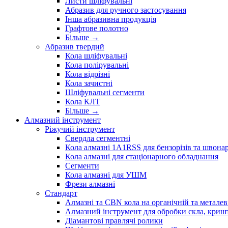
Листи шліфувальні
Абразив для ручного застосування
Інша абразивна продукція
Графтове полотно
Більше
→
Абразив твердий
Кола шліфувальні
Кола полірувальні
Кола відрізні
Кола зачистні
Шліфувальні сегменти
Кола КЛТ
Більше
→
Алмазний інструмент
Ріжучий інструмент
Свердла сегментні
Кола алмазні 1A1RSS для бензорізів та швонар
Кола алмазні для стаціонарного обладнання
Сегменти
Кола алмазні для УШМ
Фрези алмазні
Стандарт
Алмазні та CBN кола на органічній та металеві
Алмазний інструмент для обробки скла, кришт
Діамантові правлячі ролики