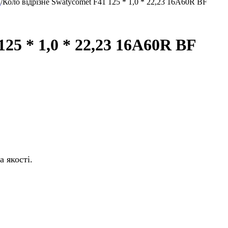
і
/
Коло відрізне Swatycomet F41 125 * 1,0 * 22,23 16A60R BF
125 * 1,0 * 22,23 16A60R BF
 якості.