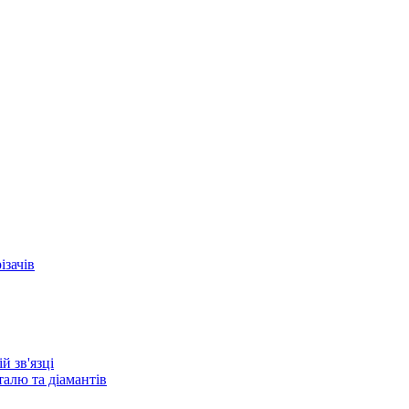
ізачів
й зв'язці
алю та діамантів