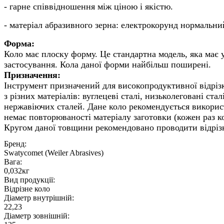
- гарне співвідношення між ціною і якістю.
- матеріал абразивного зерна: електрокорунд нормальни
Коло має плоску форму. Це стандартна модель, яка має у
Призначення:
Інструмент призначений для високопродуктивної відрізк
з різних матеріалів: вуглецеві сталі, низьколеговані сталі,
нержавіючих сталей. Дане коло рекомендується використ
немає повторюваності матеріалу заготовки (кожен раз коло
Кругом даної товщини рекомендовано проводити відрізк
Бренд:
Swatycomet (Weiler Abrasives)
Вага:
0,032кг
Вид продукції:
Відрізне коло
Діаметр внутрішній:
22,23
Діаметр зовнішній: