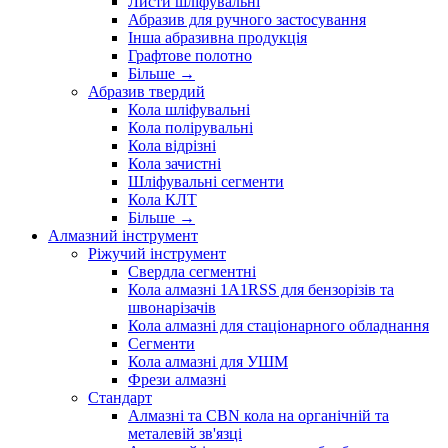
Листи шліфувальні
Абразив для ручного застосування
Інша абразивна продукція
Графтове полотно
Більше
→
Абразив твердий
Кола шліфувальні
Кола полірувальні
Кола відрізні
Кола зачистні
Шліфувальні сегменти
Кола КЛТ
Більше
→
Алмазний інструмент
Ріжучий інструмент
Свердла сегментні
Кола алмазні 1A1RSS для бензорізів та
швонарізачів
Кола алмазні для стаціонарного обладнання
Сегменти
Кола алмазні для УШМ
Фрези алмазні
Стандарт
Алмазні та CBN кола на органічній та
металевій зв'язці