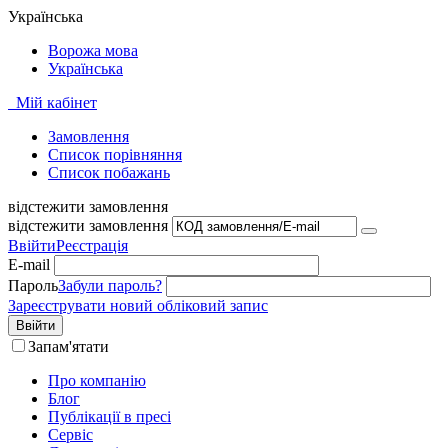
Українська
Ворожа мова
Українська
Мій кабінет
Замовлення
Cписок порівняння
Список побажань
відстежити замовлення
відстежити замовлення
Ввійти
Реєстрація
E-mail
Пароль
Забули пароль?
Зареєструвати новий обліковий запис
Ввійти
Запам'ятати
Про компанію
Блог
Публікації в пресі
Сервіс