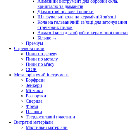
Алмазний інструмент для обробки скла,
кришталю та діамантів
Діамантові правлячі ролики
Шліфувальні кола на керамічній зв'язці
Кола на гальванічній зв'язці для заточування
стрічкових пилок
Алмазні кола для обробки керамічної плитки
Більше
→
Преміум
Стрічкові пили
Пили по дереву
Пили по металу
Пили по м'ясу
СОЖ
Металоріжучий інструмент
Борфрези
Зенкери
Мітчики
Розгортки
Свердла
Фрези
Плашки
Твердосплавні пластини
Витратні матеріали
Мастильні матеріали