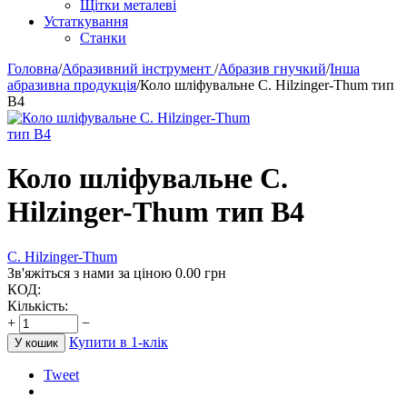
Щітки металеві
Устаткування
Станки
Головна
/
Абразивний інструмент
/
Абразив гнучкий
/
Інша
абразивна продукція
/
Коло шліфувальне C. Hilzinger-Thum тип
B4
Коло шліфувальне C.
Hilzinger-Thum тип B4
C. Hilzinger-Thum
Зв'яжіться з нами за ціною
0.00
грн
КОД:
Кількість:
+
−
Купити в 1-клік
У кошик
Tweet